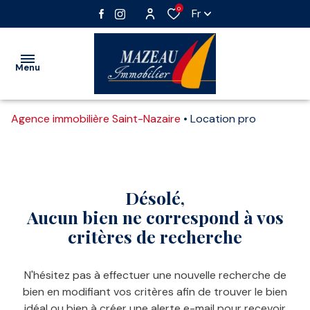
0
Fr
Menu
Agence immobilière Saint-Nazaire
Location pro
VENTE
Filtrer
LOCATION
Nos
Vente
IMMOBILIER
biens
immobilier
Désolé,
PROFESSIONNEL
professionnel
Aucun bien ne correspond à vos
Vente
critères de recherche
GESTION
interactive
Location
immobilier
ESTIMATION
N'hésitez pas à effectuer une nouvelle recherche de
professionnel
bien en modifiant vos critères afin de trouver le bien
ALERTE
idéal ou bien à créer une alerte e-mail pour recevoir