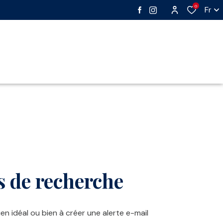
0
Fr
er
Aucune annonce trouvée
Réinitialiser
s de recherche
en idéal ou bien à créer une alerte e-mail