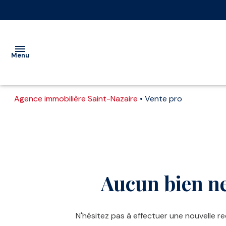
Menu
Agence immobilière Saint-Nazaire
Vente pro
VENTE
Acheter
Louer
Estimer
LOCATION
Nos
Vente
Type de commerce
De l'ancien
à l'année
IMMOBILIER
biens
immobilier
PROFESSIONNEL
professionnel
Vente
Aucun bien ne
GESTION
interactive
Location
immobilier
ESTIMATION
N'hésitez pas à effectuer une nouvelle re
professionnel