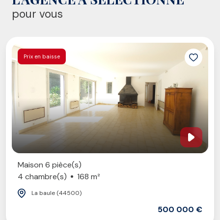
pour vous
Prix en baisse
Maison 6 pièce(s)
4 chambre(s)
168 m²
La baule (44500)
500 000 €