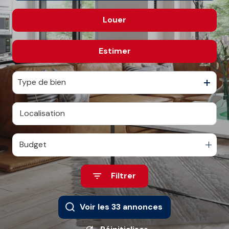
E-MAIL
Louer
De l'ancien
CONTACT
Estimer
à l'année
Type de bien
Budget
Filtrer
Voir les
33
annonces