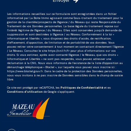
Envoyer
Les informations recueillies sur ce formulaire sont enregistrées dans un fichier
informatisé par La Boite Immo agissant comme Sous-traitant du traitement pour la
gestion de la clientèle/prospects de l'Agence / du Réseau qui reste Responsable du
Traitement de vos Données personnelles. La base légale du traitement repose sur
l'intérêt légitime de l'Agence / du Réseau. Elles sont conservées jusqu'à demande de
suppression et sont destinées à l'Agence / au Réseau. Conformément à la loi «
informatique et libertés », vous disposez des droits d’accès, de rectification,
d’effacement, d’opposition, de limitation et de portabilité de vos données. Vous
pouvez retirer votre consentement à tout moment en contactant directement l’Agence
/ Le Réseau. Consultez le site
https://cnil.fr/fr
pour plus d’informations sur vos
droits. Si vous estimez, après avoir contacté l'Agence / le Réseau, que vos droits «
Informatique et Libertés » ne sont pas respectés, vous pouvez adresser une
réclamation à la CNIL. Nous vous informons de l’existence de la liste d'opposition au
démarchage téléphonique « Bloctel », sur laquelle vous pouvez vous inscrire ici :
https://www.bloctel.gouv.fr
. Dans le cadre de la protection des Données personnelles,
nous vous invitons à ne pas inscrire de Données sensibles dans le champ de saisie
libre.
Ce site est protégé par reCAPTCHA, les
Politiques de Confidentialité
et es
Conditions d'utilisation
de Google s'appliquent.