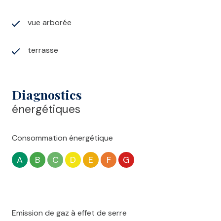
vue arborée
terrasse
Diagnostics
énergétiques
Consommation énergétique
A
B
C
D
E
F
G
Emission de gaz à effet de serre