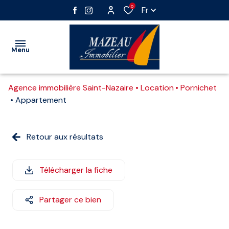
0
Fr
Menu
Agence immobilière Saint-Nazaire
Location
Pornichet
VENTE
Appartement
LOCATION
Nos
Vente
Retour aux résultats
IMMOBILIER
biens
immobilier
PROFESSIONNEL
professionnel
Vente
Télécharger la fiche
GESTION
interactive
Location
immobilier
Partager ce bien
ESTIMATION
professionnel
ALERTE