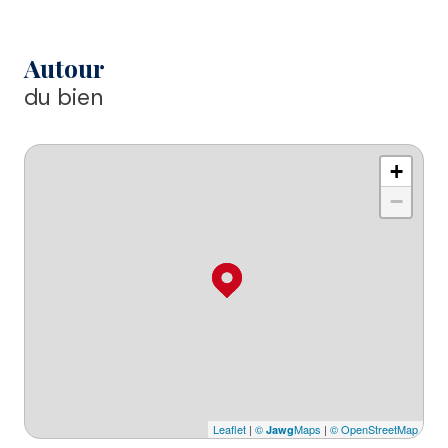
Autour
du bien
+
−
Leaflet
|
©
Maps
|
© OpenStreetMap
Jawg