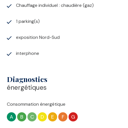
Chauffage individuel : chaudière (gaz)
1 parking(s)
exposition Nord-Sud
interphone
Diagnostics
énergétiques
Consommation énergétique
A
B
C
D
E
F
G