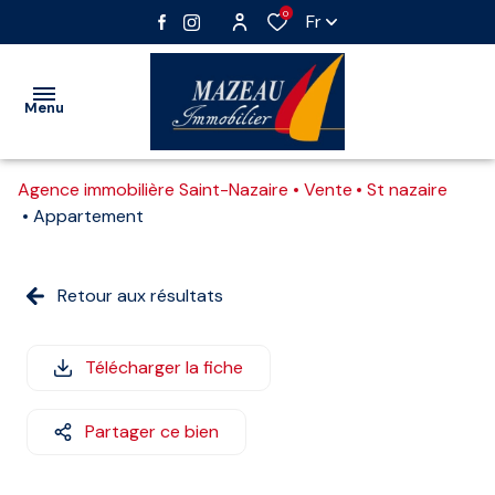
0
Fr
Menu
Agence immobilière Saint-Nazaire
Vente
St nazaire
VENTE
Appartement
LOCATION
Nos
Vente
Retour aux résultats
IMMOBILIER
biens
immobilier
PROFESSIONNEL
professionnel
Vente
Télécharger la fiche
GESTION
interactive
Location
immobilier
Partager ce bien
ESTIMATION
professionnel
ALERTE