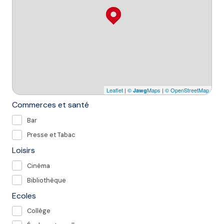
Leaflet
|
©
Maps
|
© OpenStreetMap
Jawg
Commerces et santé
Bar
Presse et Tabac
Loisirs
Cinéma
Bibliothèque
Ecoles
Collège