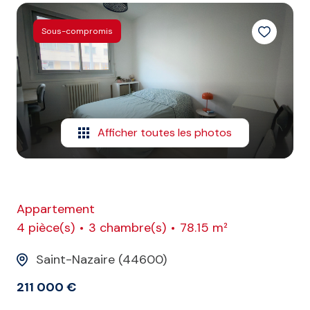
E-MAIL
Sous-compromis
CONTACT
Afficher toutes les photos
Appartement
4 pièce(s)
3 chambre(s)
78.15 m²
Saint-Nazaire (44600)
211 000 €