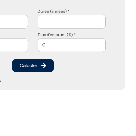
Durée (années) *
Taux d'emprunt (%) *
Calculer
s