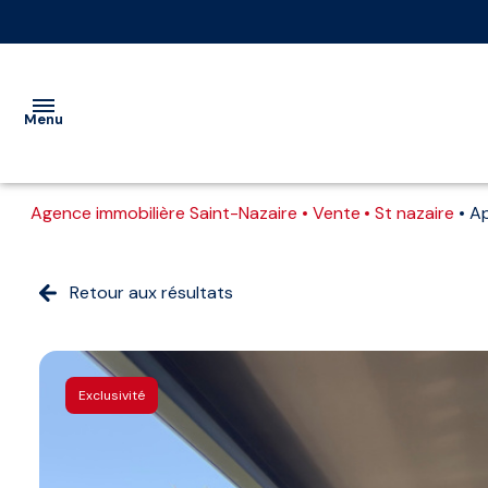
Menu
Agence immobilière Saint-Nazaire
Vente
St nazaire
A
VENTE
LOCATION
Retour aux résultats
Nos
Vente
IMMOBILIER
biens
immobilier
PROFESSIONNEL
professionnel
Vente
Exclusivité
GESTION
interactive
Location
immobilier
ESTIMATION
professionnel