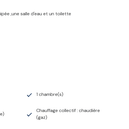
pée ,une salle d'eau et un toilette
1 chambre(s)
Chauffage collectif : chaudière
ée)
(gaz)