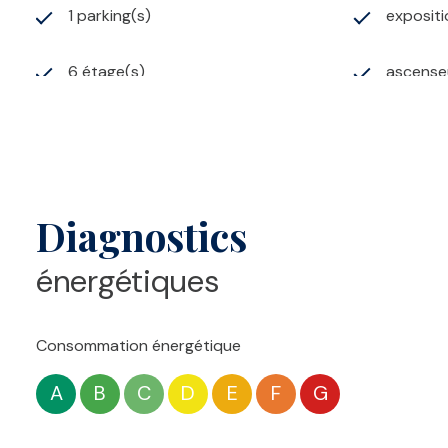
1 parking(s)
exposit
6 étage(s)
ascense
visiophone
Diagnostics
énergétiques
Consommation énergétique
A
B
C
D
E
F
G