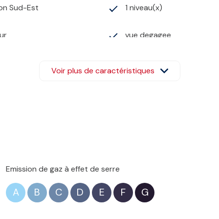
ion Sud-Est
1 niveau(x)
ur
vue degagee
Voir plus de caractéristiques
Emission de gaz à effet de serre
A
B
C
D
E
F
G