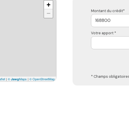
+
Montant du crédit*
−
Votre apport *
* Champs obligatoire
flet
|
©
Maps
|
© OpenStreetMap
Jawg