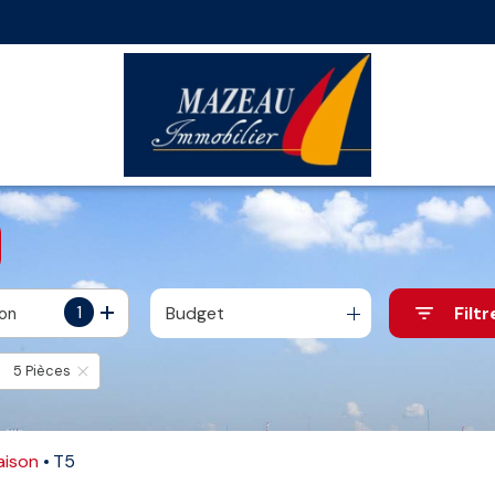
1
Budget
Filtr
ion
5 Pièces
Maison
T5