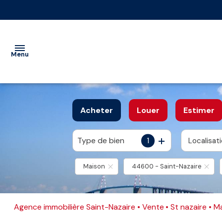
Menu
VENTE
Acheter
Louer
Estimer
LOCATION
Nos
Vente
Type de bien
1
Localisat
De l'ancien
à l'année
IMMOBILIER
biens
immobilier
PROFESSIONNEL
professionnel
Maison
44600 - Saint-Nazaire
Vente
GESTION
interactive
Location
immobilier
ESTIMATION
Agence immobilière Saint-Nazaire
Vente
St nazaire
professionnel