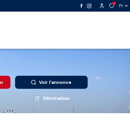
0
Fr
er
Voir l'annonce
Réinitialiser