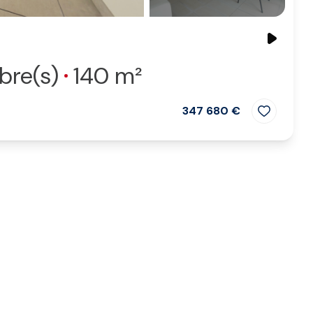
bre(s)
140 m²
347 680 €