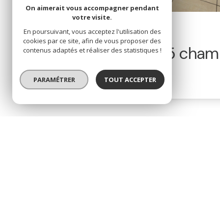
On aimerait vous accompagner pendant
votre visite.
Exclusivité
En poursuivant, vous acceptez l'utilisation des
cookies par ce site, afin de vous proposer des
Maison 5 pièce(s)
5 cham
contenus adaptés et réaliser des statistiques !
Saint-Nazaire (44600)
PARAMÉTRER
TOUT ACCEPTER