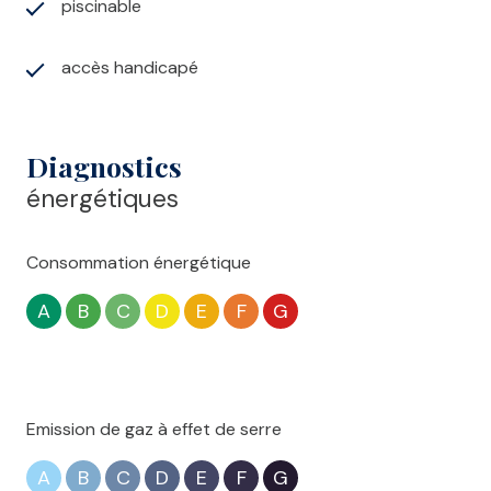
piscinable
accès handicapé
Diagnostics
énergétiques
Consommation énergétique
A
B
C
D
E
F
G
Emission de gaz à effet de serre
A
B
C
D
E
F
G