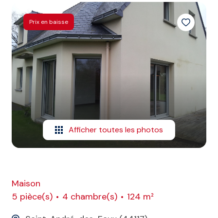
E-MAIL
Prix en baisse
CONTACT
Afficher toutes les photos
Maison
5 pièce(s)
4 chambre(s)
124 m²