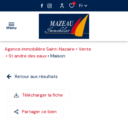
0
Fr
Menu
Agence immobilière Saint-Nazaire
Vente
VENTE
St andre des eaux
Maison
LOCATION
Nos
Vente
Retour aux résultats
IMMOBILIER
biens
immobilier
PROFESSIONNEL
professionnel
Vente
Télécharger la fiche
GESTION
interactive
Location
immobilier
Partager ce bien
ESTIMATION
professionnel
ALERTE