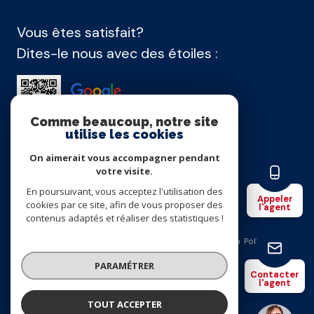
Vous êtes satisfait?
Dites-le nous avec des étoiles :
Comme beaucoup, notre site
utilise les cookies
On aimerait vous accompagner pendant
Agence membre
votre visite.
En poursuivant, vous acceptez l'utilisation des
Appeler
cookies par ce site, afin de vous proposer des
l'agent
contenus adaptés et réaliser des statistiques !
Nos honoraires
Nos partenaires
Mentions légales
Admin
Politique
RGPD
Cookies
© 2026 | Tous droits réservés
PARAMÉTRER
Contacter
l'agent
Réalisé par
TOUT ACCEPTER