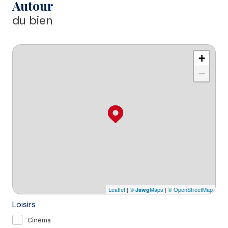
Autour
du bien
+
−
Leaflet
|
©
Maps
|
© OpenStreetMap
Jawg
Loisirs
Cinéma