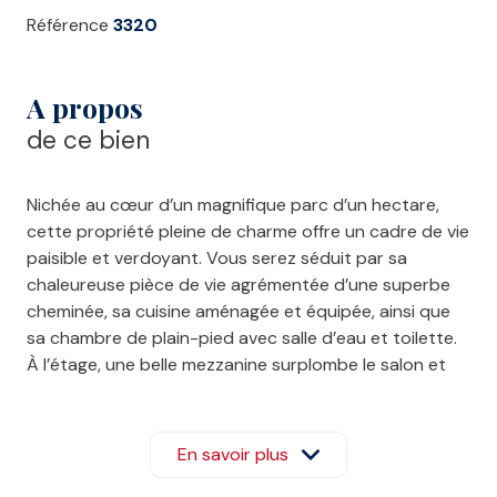
Référence
3320
A propos
de ce bien
Nichée au cœur d’un magnifique parc d’un hectare,
cette propriété pleine de charme offre un cadre de vie
paisible et verdoyant. Vous serez séduit par sa
chaleureuse pièce de vie agrémentée d’une superbe
cheminée, sa cuisine aménagée et équipée, ainsi que
sa chambre de plain-pied avec salle d’eau et toilette.
À l’étage, une belle mezzanine surplombe le salon et
dessert trois chambres ainsi qu’une salle d’eau.
Une grange, un garage, plusieurs dépendances et un
étang viennent compléter ce bien rare, idéal pour les
En savoir plus
amoureux de nature et de tranquillité.