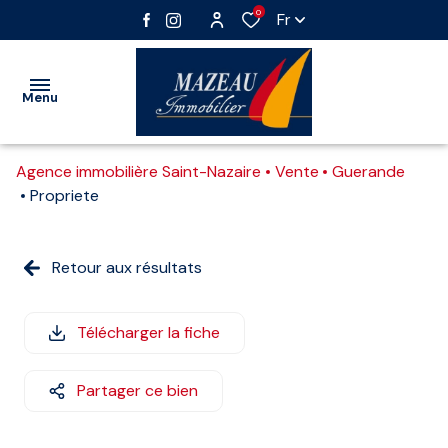
0
Fr
Menu
Agence immobilière Saint-Nazaire
Vente
Guerande
VENTE
Propriete
LOCATION
Nos
Vente
Retour aux résultats
IMMOBILIER
biens
immobilier
PROFESSIONNEL
professionnel
Vente
Télécharger la fiche
GESTION
interactive
Location
immobilier
Partager ce bien
ESTIMATION
professionnel
ALERTE