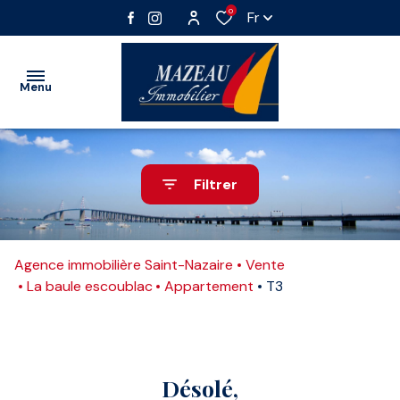
0
Fr
Menu
VENTE
Filtrer
LOCATION
Nos
Vente
IMMOBILIER
biens
immobilier
Agence immobilière Saint-Nazaire
Vente
PROFESSIONNEL
professionnel
Vente
La baule escoublac
Appartement
T3
GESTION
interactive
Location
immobilier
ESTIMATION
professionnel
Désolé,
ALERTE