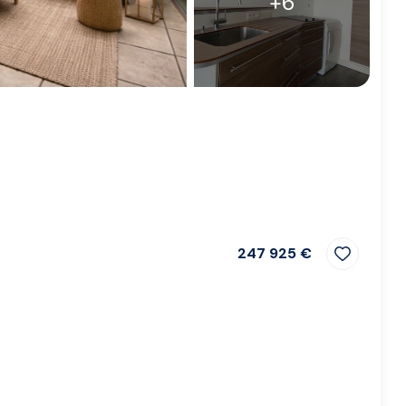
+6
247 925 €