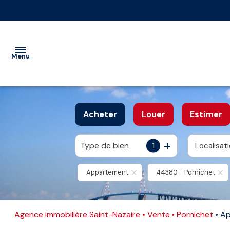
Menu
VENTE
Acheter
Louer
Estimer
LOCATION
Nos
Vente
Type de bien
1
Localisat
De l'ancien
à l'année
IMMOBILIER
biens
immobilier
PROFESSIONNEL
professionnel
Appartement
44380 - Pornichet
Vente
GESTION
interactive
Location
immobilier
ESTIMATION
Agence immobilière Saint-Nazaire
Vente
Pornichet
Ap
professionnel