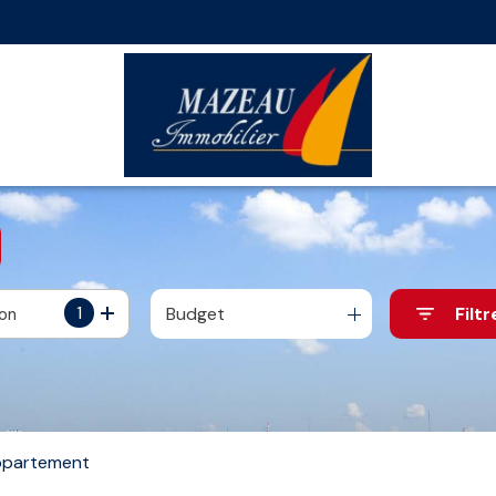
1
Budget
Filtr
ion
partement