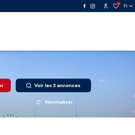
0
Fr
er
Voir les
3
annonces
Réinitialiser