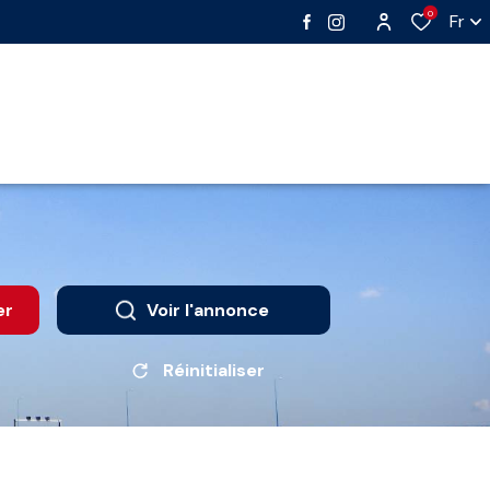
0
Fr
er
Voir l'annonce
Réinitialiser