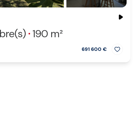
bre(s)
190 m²
691 600 €