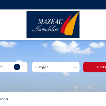
1
Budget
Filtr
ion
ison