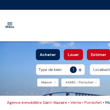
Menu
VENTE
Acheter
Louer
Estimer
LOCATION
Nos
Vente
Type de bien
1
Localisat
De l'ancien
à l'année
IMMOBILIER
biens
immobilier
PROFESSIONNEL
professionnel
Maison
44380 - Pornichet
Vente
GESTION
interactive
Location
immobilier
ESTIMATION
Agence immobilière Saint-Nazaire
Vente
Pornichet
Ma
professionnel