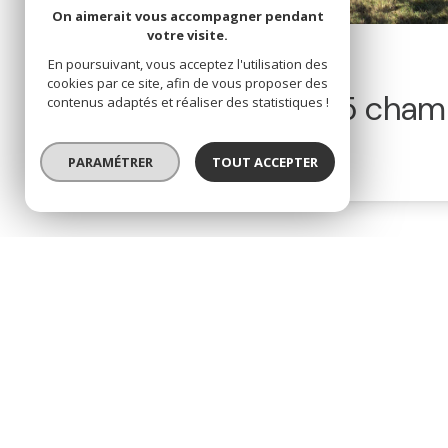
On aimerait vous accompagner pendant
votre visite.
Exclusivité
Nouveauté
En poursuivant, vous acceptez l'utilisation des
cookies par ce site, afin de vous proposer des
Maison 6 pièce(s)
5 cham
contenus adaptés et réaliser des statistiques !
Pornichet (44380)
PARAMÉTRER
TOUT ACCEPTER