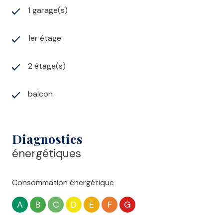
1 garage(s)
1er étage
2 étage(s)
balcon
Diagnostics
énergétiques
Consommation énergétique
A
B
C
D
E
F
G