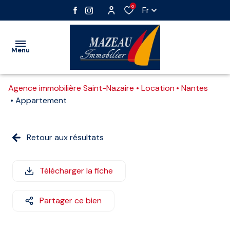
0
Fr
Menu
Agence immobilière Saint-Nazaire
Location
Nantes
VENTE
Appartement
LOCATION
Nos
Vente
Retour aux résultats
IMMOBILIER
biens
immobilier
PROFESSIONNEL
professionnel
Vente
Télécharger la fiche
GESTION
interactive
Location
immobilier
Partager ce bien
ESTIMATION
professionnel
ALERTE