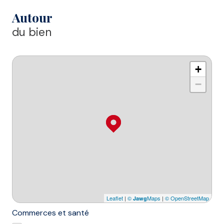
Autour
du bien
+
−
Leaflet
|
©
Maps
|
© OpenStreetMap
Jawg
Commerces et santé